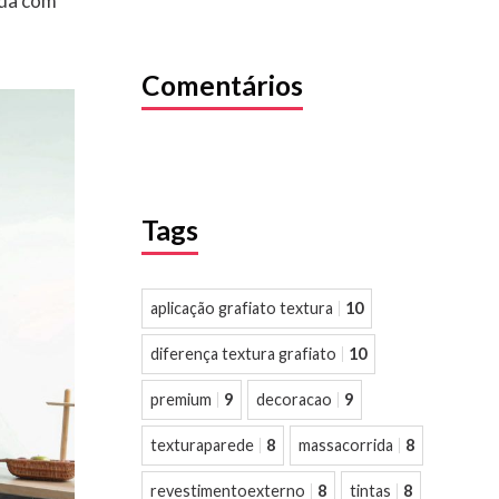
ada com
Comentários
Tags
aplicação grafiato textura
10
diferença textura grafiato
10
premium
9
decoracao
9
texturaparede
8
massacorrida
8
revestimentoexterno
8
tintas
8