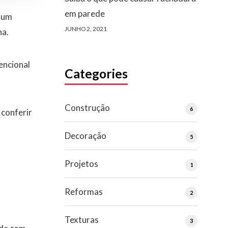
em parede
 um
JUNHO 2, 2021
ha.
encional
Categories
Construção
6
 conferir
Decoração
5
Projetos
1
Reformas
2
Texturas
3