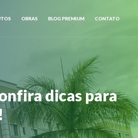
UTOS
OBRAS
BLOG PREMIUM
CONTATO
onfira dicas para
!