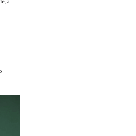
de, a
s